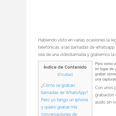
Habiendo visto en varias ocasiones la le
telefónicas, a las llamadas de whatsapp 
sea de una videollamada y grabemos la
Pero como aq
Índice de Contenido
en lugar de 
grabar conve
[
Ocultar
]
una capturad
¿Cómo se graban
Con unos p
llamadas de WhatsApp?
grabación 
Pero yo tengo un Iphone
audio sin n
y quiero grabar mis
conversaciones de