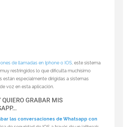
iones de llamadas en Iphone o IOS
, este sistema
muy restringidos lo que dificulta muchísimo
nes están especialmente dirigidas a sistemas
de voz en esta aplicación.
Y QUIERO GRABAR MIS
SAPP…
abar las conversaciones de Whatsapp con
ica de seguridad de IOS a través de un jailbreak